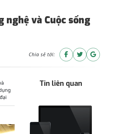
g nghệ và Cuộc sống
Chia sẻ tới:
Tin liên quan
và
 dụng
đại