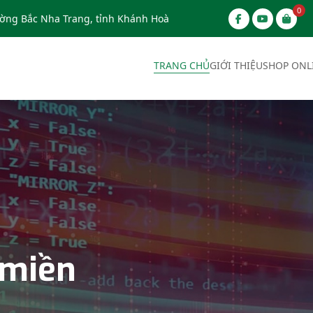
0
ờng Bắc Nha Trang, tỉnh Khánh Hoà
TRANG CHỦ
GIỚI THIỆU
SHOP ONL
ing Linux