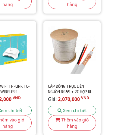
hàng
hàng
WIFI TP-LINK TL-
CÁP ĐỒNG TRỤC LIỀN
WIRELESS
NGUỒN RG59 + 2C HỢP KIM
PS
(305M)
VNĐ
VNĐ
2,000
Giá:
2,070,000
Xem chi tiết
Xem chi tiết
hêm vào giỏ
Thêm vào giỏ
hàng
hàng