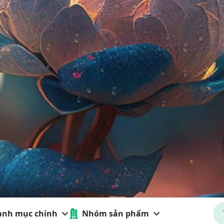
y tính xử lý đồ hoạ với chi phí
 đáp ứng nhu cầu của khách
anh mục chính
Nhóm sản phẩm