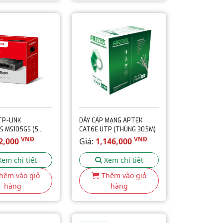
TP-LINK
DÂY CÁP MẠNG APTEK
S MS105GS (5
CAT6E UTP (THÙNG 305M)
ABIT - VỎ SẮT)
VNĐ
VNĐ
2,000
Giá:
1,146,000
Xem chi tiết
Xem chi tiết
hêm vào giỏ
Thêm vào giỏ
hàng
hàng