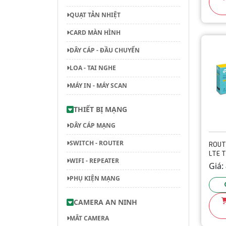
QUẠT TẢN NHIỆT
CARD MÀN HÌNH
DÂY CÁP - ĐẦU CHUYỂN
LOA - TAI NGHE
MÁY IN - MÁY SCAN
THIẾT BỊ MẠNG
DÂY CÁP MẠNG
SWITCH - ROUTER
ROUT
LTE T
WIFI - REPEATER
LINK 
Giá:
PHỤ KIỆN MẠNG
CAMERA AN NINH
MẮT CAMERA