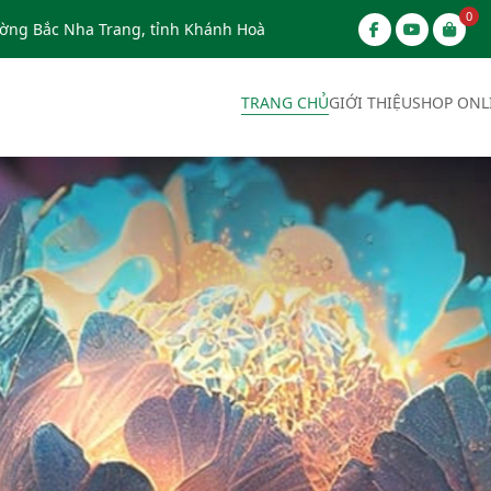
0
ờng Bắc Nha Trang, tỉnh Khánh Hoà
TRANG CHỦ
GIỚI THIỆU
SHOP ONL
ý Đồ hoạ