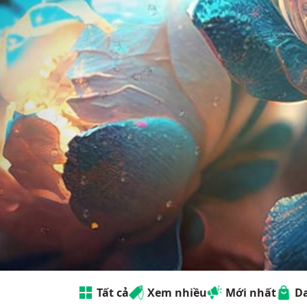
T&C Nha Trang - Cung cấp các má
vừa phải, đảm bảo hiệu suất và
hàng ở nhiều mức độ khác nhau
Tất cả
Xem nhiều
Mới nhất
D