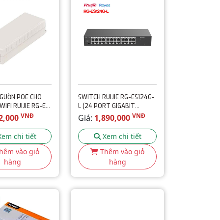
NGUỒN POE CHO
SWITCH RUIJIE RG-ES124G-
WIFI RUIJIE RG-E-
L (24 PORT GIGABIT
UNMANAGED - VỎ KIM LOẠI)
VNĐ
VNĐ
2,000
Giá:
1,890,000
Xem chi tiết
Xem chi tiết
hêm vào giỏ
Thêm vào giỏ
hàng
hàng