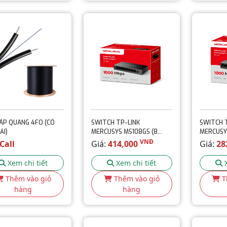
ÁP QUANG 4FO (CÓ
SWITCH TP-LINK
SWITCH 
ẢI)
MERCUSYS MS108GS (8
MERCUSY
PORT GIGABIT - VỎ SẮT)
PORT GIG
VNĐ
Call
Giá:
414,000
Giá:
28
Xem chi tiết
Xem chi tiết
Thêm vào giỏ
Thêm vào giỏ
T
hàng
hàng