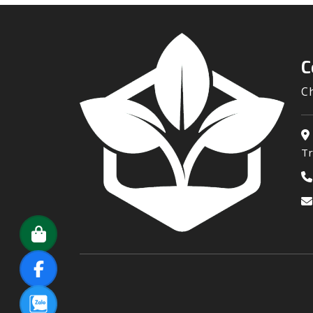
C
C
T