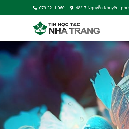
079.2211.060
48/17 Nguyễn Khuyến, phư
Máy tính xử l