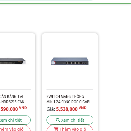
CÂN BẰNG TẢI
SWITCH MẠNG THÔNG
G-NBR6215 CÂN
MINH 24 CỔNG POE GIGABIT
 7 WAN - CHỊU TẢI
HIKVISION DS-3E1526P-
VNĐ
VNĐ
,590,000
Giá:
5,538,000
R
EI/M
Xem chi tiết
Xem chi tiết
hêm vào giỏ
Thêm vào giỏ