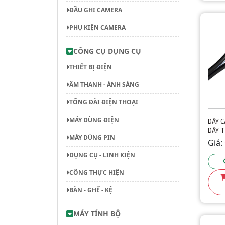
ĐẦU GHI CAMERA
PHỤ KIỆN CAMERA
CÔNG CỤ DỤNG CỤ
THIẾT BỊ ĐIỆN
ÂM THANH - ÁNH SÁNG
TỔNG ĐÀI ĐIỆN THOẠI
MÁY DÙNG ĐIỆN
DÂY C
DÂY T
MÁY DÙNG PIN
Giá:
DỤNG CỤ - LINH KIỆN
CÔNG THỰC HIỆN
BÀN - GHẾ - KỆ
MÁY TÍNH BỘ