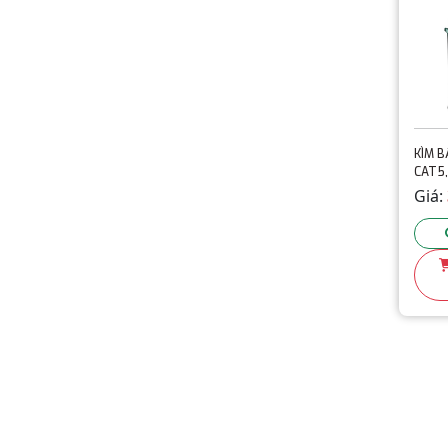
KÌM B
CAT5,
HÃNG
Giá:
CẤP