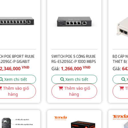
H POE 8PORT RUIJIE
SWITCH POE 5 CỔNG RUIJIE
BỘ CẤP 
S209GC-P GIGABIT
RG-ES205GC-P 1000 MBPS
THIẾT BỊ 
120(GE)
VNĐ
VNĐ
2,346,000
Giá:
1,266,000
Giá:
64
Xem chi tiết
Xem chi tiết
Thêm vào giỏ
Thêm vào giỏ
T
hàng
hàng