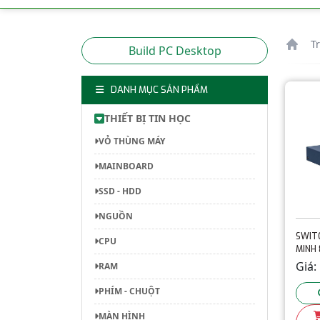
T
Build PC Desktop
DANH MỤC SẢN PHẨM
THIẾT BỊ TIN HỌC
VỎ THÙNG MÁY
MAINBOARD
SSD - HDD
NGUỒN
SWIT
CPU
MINH 
HIKVI
Giá:
RAM
EI/M
PHÍM - CHUỘT
MÀN HÌNH