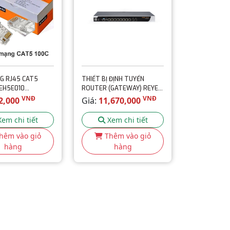
G RJ45 CAT5
THIẾT BỊ ĐỊNH TUYẾN
EH5E010
ROUTER (GATEWAY) REYEE
P)
RG-NBR6210-E
VNĐ
VNĐ
2,000
Giá:
11,670,000
Xem chi tiết
Xem chi tiết
hêm vào giỏ
Thêm vào giỏ
hàng
hàng