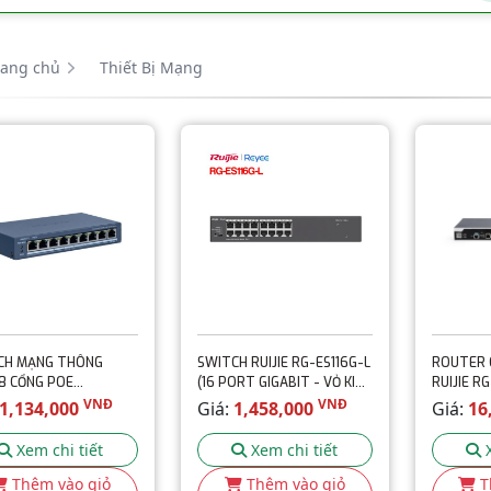
rang chủ
Thiết Bị Mạng
CH MẠNG THÔNG
SWITCH RUIJIE RG-ES116G-L
ROUTER 
8 CỔNG POE
(16 PORT GIGABIT - VỎ KIM
RUIJIE R
SION DS-3E1309P-
LOẠI)
BẰNG TẢI
VNĐ
VNĐ
1,134,000
Giá:
1,458,000
Giá:
16
1500 USE
Xem chi tiết
Xem chi tiết
Thêm vào giỏ
Thêm vào giỏ
T