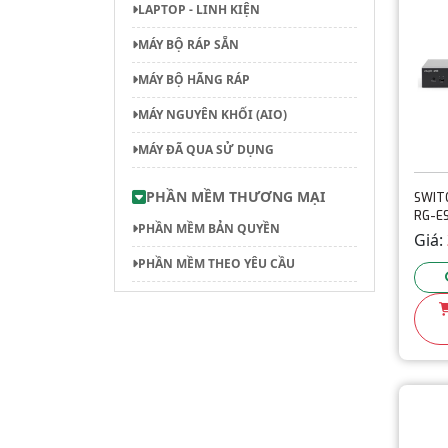
LAPTOP - LINH KIỆN
MÁY BỘ RÁP SẴN
MÁY BỘ HÃNG RÁP
MÁY NGUYÊN KHỐI (AIO)
MÁY ĐÃ QUA SỬ DỤNG
PHẦN MỀM THƯƠNG MẠI
SWITC
RG-E
PHẦN MỀM BẢN QUYỀN
Giá:
PHẦN MỀM THEO YÊU CẦU