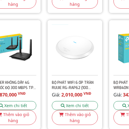
hàng
hàng
ER KHÔNG DÂY 4G
BỘ PHÁT WIFI 6 ỐP TRẦN
BỘ PHÁT 
ỐC ĐỘ 300 MBPS TP-
RUIJIE RG-RAP62 (100
WR840N 
TL-MR100
USER)
N300MB
VNĐ
VNĐ
870,000
Giá:
2,010,000
Giá:
34
Xem chi tiết
Xem chi tiết
Thêm vào giỏ
Thêm vào giỏ
T
hàng
hàng