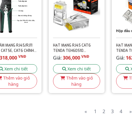
ẤM MẠNG RJ45/RJ11
HẠT MẠNG RJ45 CAT6
HẠT MẠN
 CAT5E, CAT6 CHÍNH
TENDA TEH60510
TENDA T
 UGREEN 70683 CAO
(100C/HỘP)
(100C/HỘ
VNĐ
VNĐ
318,000
Giá:
306,000
Giá:
16
Xem chi tiết
Xem chi tiết
Thêm vào giỏ
Thêm vào giỏ
T
hàng
hàng
«
1
2
3
4
»