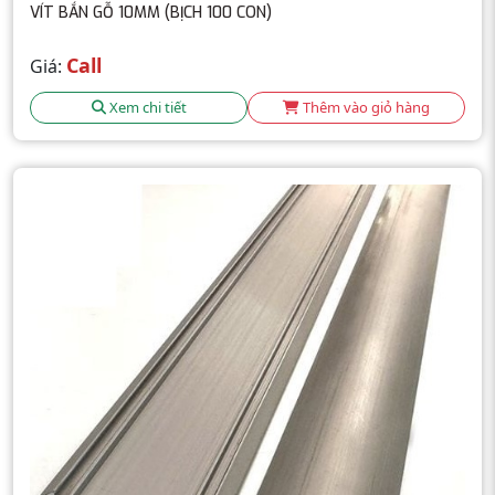
VÍT BẮN GỖ 10MM (BỊCH 100 CON)
Call
Giá:
Xem chi tiết
Thêm vào giỏ hàng