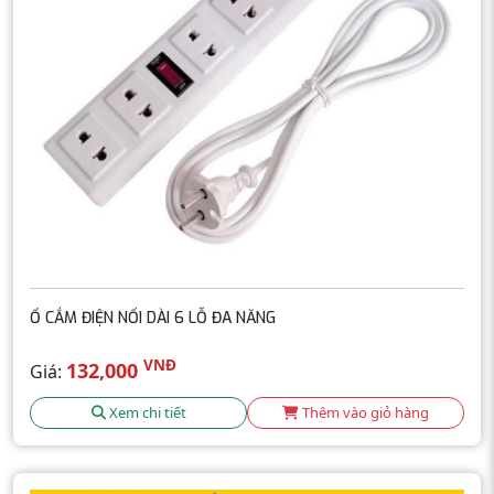
Ổ CẮM ĐIỆN NỐI DÀI 6 LỖ ĐA NĂNG
VNĐ
132,000
Giá:
Xem chi tiết
Thêm vào giỏ hàng