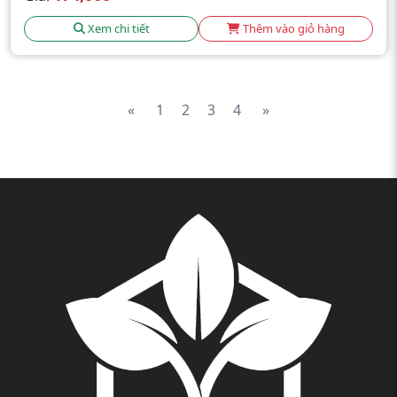
Xem chi tiết
Thêm vào giỏ hàng
«
1
2
3
4
»