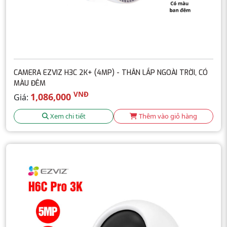
CAMERA EZVIZ H3C 2K+ (4MP) - THÂN LẮP NGOÀI TRỜI, CÓ
MÀU ĐÊM
VNĐ
1,086,000
Giá:
Xem chi tiết
Thêm vào giỏ hàng