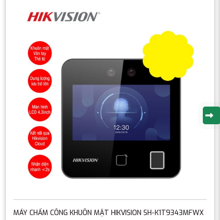
MÁY CHẤM CÔNG KHUÔN MẶT HIKVISION SH-K1T9343MFWX