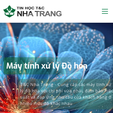
Máy tính xử lý Đồ hoạ
T&C Nha Trang - Cung cấp các máy tính xử
lý đồ hoạ với chi phí vừa phải, đảm bảo hiệu
suất và đáp ứng nhu cầu của khách hàng ở
nhiều mức độ khác nhau