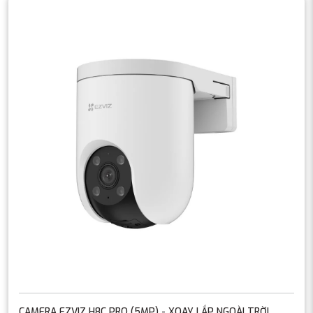
CAMERA EZVIZ H8C PRO (5MP) - XOAY LẮP NGOÀI TRỜI