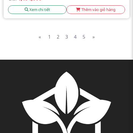
Xem chi tiết
Thêm vào giỏ hàng
«
1
2
3
4
5
»