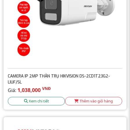
CAMERA IP 2MP THÂN TRỤ HIKVISION DS-2CD1T23G2-
LIUF/SL
VNĐ
1,038,000
Giá:
Xem chi tiết
Thêm vào giỏ hàng