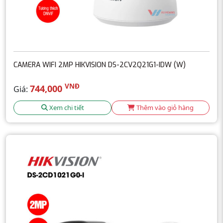
CAMERA WIFI 2MP HIKVISION DS-2CV2Q21G1-IDW (W)
VNĐ
744,000
Giá:
Xem chi tiết
Thêm vào giỏ hàng