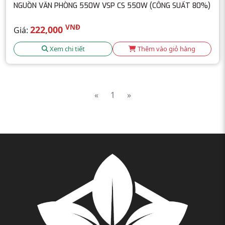
NGUỒN VĂN PHÒNG 550W VSP CS 550W (CÔNG SUẤT 80%)
VNĐ
222,000
Giá:
Xem chi tiết
Thêm vào giỏ hàng
«
1
»