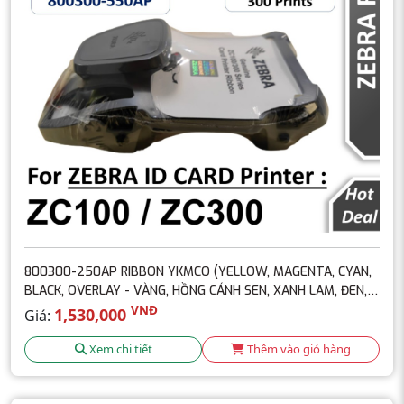
800300-250AP RIBBON YKMCO (YELLOW, MAGENTA, CYAN,
BLACK, OVERLAY - VÀNG, HỒNG CÁNH SEN, XANH LAM, ĐEN,
PHỦ)
VNĐ
1,530,000
Giá:
Xem chi tiết
Thêm vào giỏ hàng