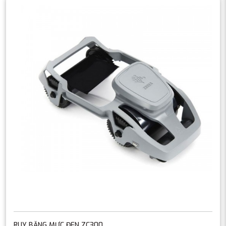
RUY BĂNG MỰC ĐEN ZC300