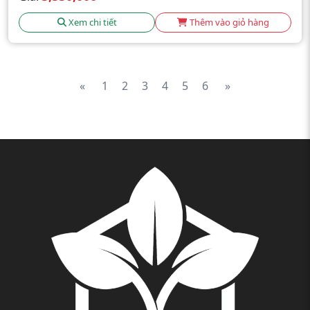
Xem chi tiết
Thêm vào giỏ hàng
«
1
2
3
4
5
6
»