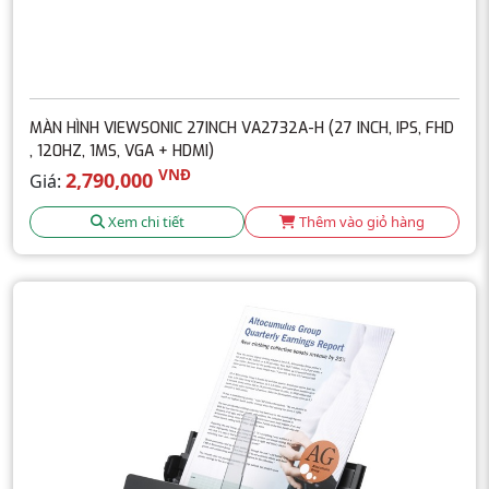
MÀN HÌNH VIEWSONIC 27INCH VA2732A-H (27 INCH, IPS, FHD
, 120HZ, 1MS, VGA + HDMI)
VNĐ
2,790,000
Giá:
Xem chi tiết
Thêm vào giỏ hàng