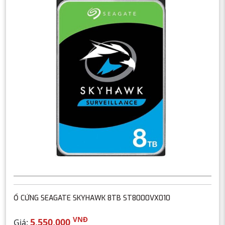
Ổ CỨNG SEAGATE SKYHAWK 8TB ST8000VX010
VNĐ
5,550,000
Giá: