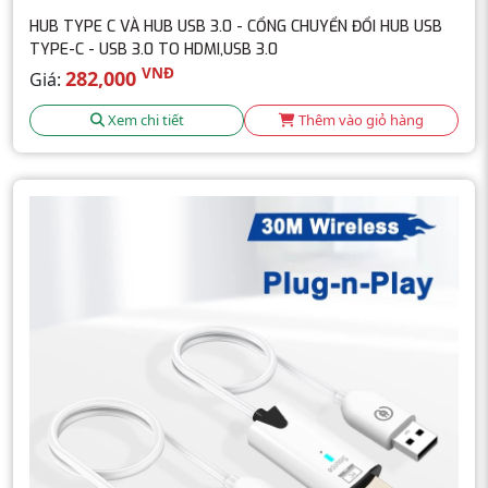
HUB TYPE C VÀ HUB USB 3.0 - CỔNG CHUYỂN ĐỔI HUB USB
TYPE-C - USB 3.0 TO HDMI,USB 3.0
VNĐ
282,000
Giá:
Xem chi tiết
Thêm vào giỏ hàng