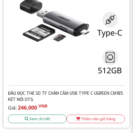
ĐẦU ĐỌC THẺ SD TF CHÂN CẮM USB TYPE C UGREEN CM185
KẾT NỐI OTG
VNĐ
246,000
Giá:
Xem chi tiết
Thêm vào giỏ hàng