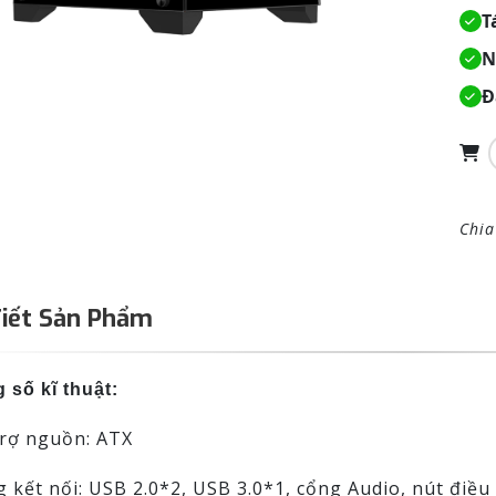
T
N
Đ
Chia
Tiết Sản Phẩm
 số kĩ thuật:
trợ nguồn: ATX
g kết nối: USB 2.0*2, USB 3.0*1, cổng Audio, nút điề