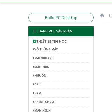
T
Build PC Desktop
DANH MỤC SẢN PHẨM
THIẾT BỊ TIN HỌC
VỎ THÙNG MÁY
MAINBOARD
SSD - HDD
NGUỒN
CPU
RAM
PHÍM - CHUỘT
MÀN HÌNH