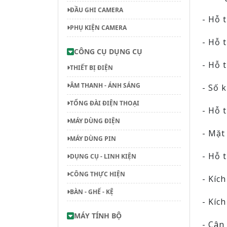
ĐẦU GHI CAMERA
- Hỗ 
PHỤ KIỆN CAMERA
- Hỗ 
CÔNG CỤ DỤNG CỤ
- Hỗ 
THIẾT BỊ ĐIỆN
ÂM THANH - ÁNH SÁNG
- Số 
TỔNG ĐÀI ĐIỆN THOẠI
- Hỗ 
MÁY DÙNG ĐIỆN
- Mặt
MÁY DÙNG PIN
- Hỗ 
DỤNG CỤ - LINH KIỆN
CÔNG THỰC HIỆN
- Kíc
BÀN - GHẾ - KỆ
- Kíc
MÁY TÍNH BỘ
- Cân