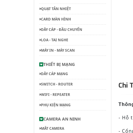
QUẠT TẢN NHIỆT
CARD MÀN HÌNH
DÂY CÁP - ĐẦU CHUYỂN
LOA - TAI NGHE
MÁY IN - MÁY SCAN
THIẾT BỊ MẠNG
DÂY CÁP MẠNG
Chi 
SWITCH - ROUTER
WIFI - REPEATER
Thông
PHỤ KIỆN MẠNG
- Hỗ 
CAMERA AN NINH
MẮT CAMERA
- Cổn