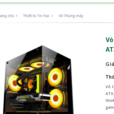
rang chủ
Thiết bị Tin học
Vỏ Thùng máy
Vỏ
AT
Giá
Thô
Vỏ C
ATX,
thịn
gam