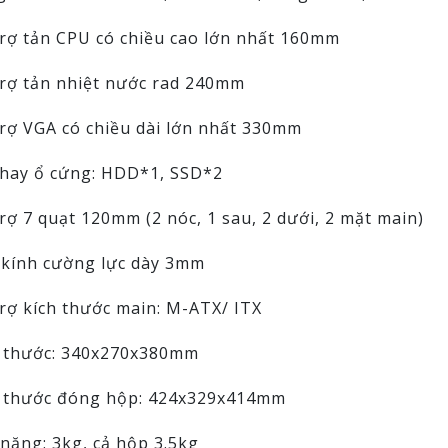
trợ tản CPU có chiều cao lớn nhất 160mm
trợ tản nhiệt nước rad 240mm
trợ VGA có chiều dài lớn nhất 330mm
khay ổ cứng: HDD*1, SSD*2
trợ 7 quạt 120mm (2 nóc, 1 sau, 2 dưới, 2 mặt main)
 kính cường lực dày 3mm
trợ kích thước main: M-ATX/ ITX
h thước: 340x270x380mm
h thước đóng hộp: 424x329x414mm
 nặng: 3kg, cả hộp 3.5kg