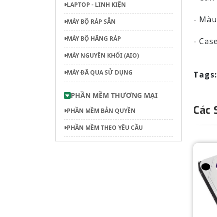
LAPTOP - LINH KIỆN
- Màu
MÁY BỘ RÁP SẴN
MÁY BỘ HÃNG RÁP
- Cas
MÁY NGUYÊN KHỐI (AIO)
MÁY ĐÃ QUA SỬ DỤNG
Tags:
PHẦN MỀM THƯƠNG MẠI
Các 
PHẦN MỀM BẢN QUYỀN
PHẦN MỀM THEO YÊU CẦU