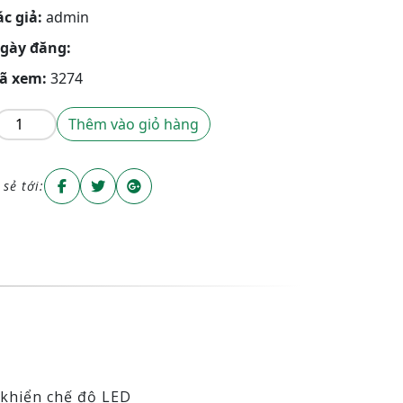
ác giả:
admin
gày đăng:
ã xem:
3274
 sẻ tới:
u khiển chế độ LED