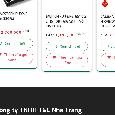
H RUIJIE RG-ES116G-
CAMERA IP 2MP BÁN CẦU
ĐIỆN THO
 PORT GIGABIT - VỎ
HIKVISION DS-2CD1321G2-
BÀN MISI
OẠI)
LIU (CÓ MICRO)
TRẮNG V
VNĐ
VNĐ
:
1,190,000
Giá:
610,000
Giá:
30
Xem chi tiết
Xem chi tiết
Thêm vào giỏ
Thêm vào giỏ
hàng
hàng
ông ty TNHH T&C Nha Trang