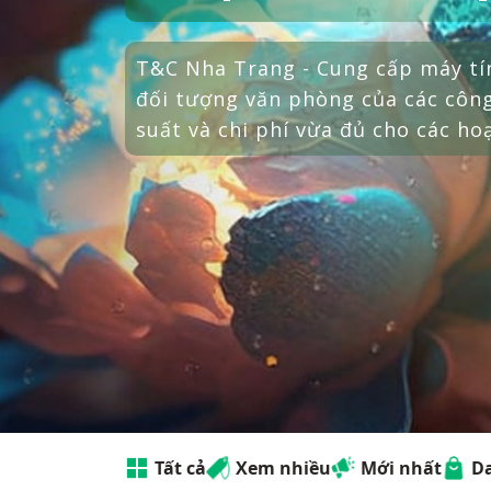
Tất cả
Xem nhiều
Mới nhất
D